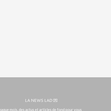
LA NEWS LAD 💌
aque mois, des actus et articles de fond pour vous