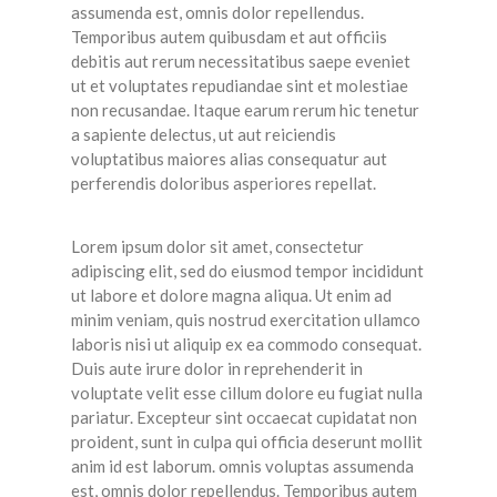
assumenda est, omnis dolor repellendus.
Temporibus autem quibusdam et aut officiis
debitis aut rerum necessitatibus saepe eveniet
ut et voluptates repudiandae sint et molestiae
non recusandae. Itaque earum rerum hic tenetur
a sapiente delectus, ut aut reiciendis
voluptatibus maiores alias consequatur aut
perferendis doloribus asperiores repellat.
Lorem ipsum dolor sit amet, consectetur
adipiscing elit, sed do eiusmod tempor incididunt
ut labore et dolore magna aliqua. Ut enim ad
minim veniam, quis nostrud exercitation ullamco
laboris nisi ut aliquip ex ea commodo consequat.
Duis aute irure dolor in reprehenderit in
voluptate velit esse cillum dolore eu fugiat nulla
pariatur. Excepteur sint occaecat cupidatat non
proident, sunt in culpa qui officia deserunt mollit
anim id est laborum. omnis voluptas assumenda
est, omnis dolor repellendus. Temporibus autem