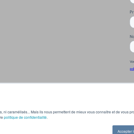
os, ni caramélisés... Mais ils nous permettent de mieux vous connaître et de vous p
tre
politique de confidentialité
.
Accepter 
 Moreau - 75019 Paris