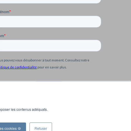
roposer les contenus adéquats.
les cookies 🍪
Refuser
Home
Contactez-nous !