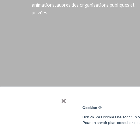
animations, auprès des organisations publiques et
privées.
×
Cookies
🍪
Bon ok, ces cookies ne sont ni bi
Pour en savoir plus, consultez no
©2017 Les Ateliers Durables - 53 avenue Mathurin