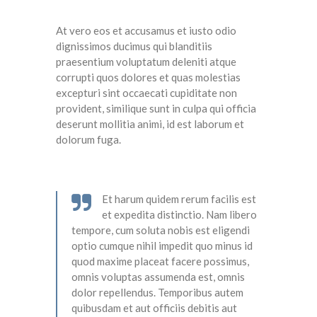
At vero eos et accusamus et iusto odio
dignissimos ducimus qui blanditiis
praesentium voluptatum deleniti atque
corrupti quos dolores et quas molestias
excepturi sint occaecati cupiditate non
provident, similique sunt in culpa qui officia
deserunt mollitia animi, id est laborum et
dolorum fuga.
Et harum quidem rerum facilis est
et expedita distinctio. Nam libero
tempore, cum soluta nobis est eligendi
optio cumque nihil impedit quo minus id
quod maxime placeat facere possimus,
omnis voluptas assumenda est, omnis
dolor repellendus. Temporibus autem
quibusdam et aut officiis debitis aut